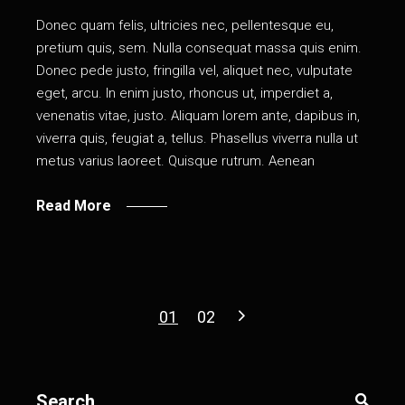
Donec quam felis, ultricies nec, pellentesque eu,
pretium quis, sem. Nulla consequat massa quis enim.
Donec pede justo, fringilla vel, aliquet nec, vulputate
eget, arcu. In enim justo, rhoncus ut, imperdiet a,
venenatis vitae, justo. Aliquam lorem ante, dapibus in,
viverra quis, feugiat a, tellus. Phasellus viverra nulla ut
metus varius laoreet. Quisque rutrum. Aenean
Read More
Pagination
01
02
des
publications
Search
for: